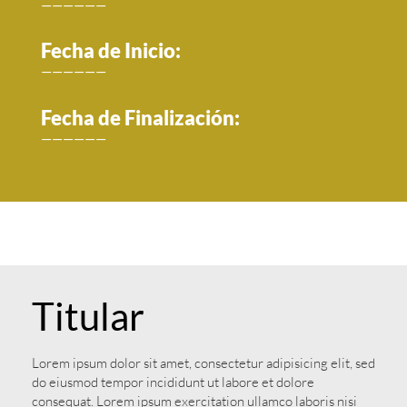
——————
Fecha de Inicio:
——————
Fecha de Finalización:
——————
Titular
Lorem ipsum dolor sit amet, consectetur adipisicing elit, sed
do eiusmod tempor incididunt ut labore et dolore
consequat. Lorem ipsum exercitation ullamco laboris nisi