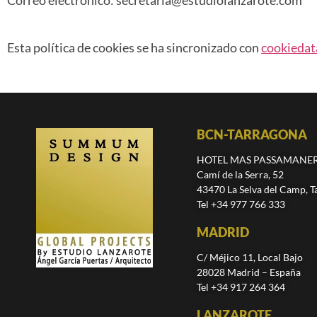
Correo electrónico:
secretaria@
estudiolanzarote.com
Esta política de cookies se ha sincronizado con
cookiedat
BCN-TARRAGONA
HOTEL MAS PASSAMANE
Camí de la Serra, 52
43470 La Selva del Camp, T
Tel +34 977 766 333
MADRID
C/ Méjico 11, Local Bajo
28028 Madrid – España
Tel +34 917 264 364
LANZAROTE