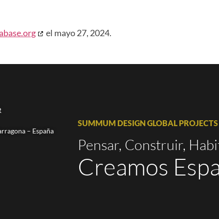
abase.org
el mayo 27, 2024.
R
SUMMUM DESIGN GLOBAL PROJECTS
arragona – España
Pensar, Construir, Habi
Creamos Espa