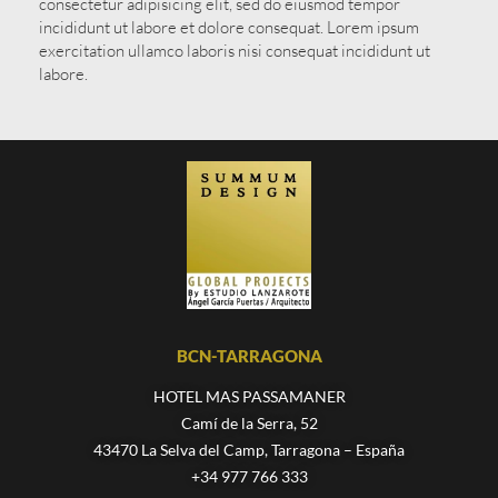
consectetur adipisicing elit, sed do eiusmod tempor
incididunt ut labore et dolore consequat. Lorem ipsum
exercitation ullamco laboris nisi consequat incididunt ut
labore.
BCN-TARRAGONA
HOTEL MAS PASSAMANER
Camí de la Serra, 52
43470 La Selva del Camp, Tarragona – España
+34 977 766 333