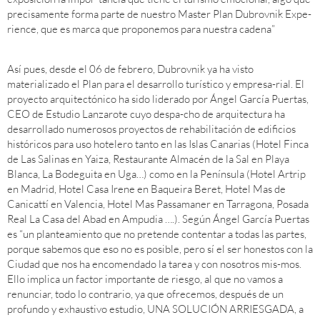
precisamente forma parte de nuestro Master Plan Dubrovnik Expe-
rience, que es marca que proponemos para nuestra cadena”
Así pues, desde el 06 de febrero, Dubrovnik ya ha visto
materializado el Plan para el desarrollo turístico y empresa-rial. El
proyecto arquitectónico ha sido liderado por Ángel García Puertas,
CEO de Estudio Lanzarote cuyo despa-cho de arquitectura ha
desarrollado numerosos proyectos de rehabilitación de edificios
históricos para uso hotelero tanto en las Islas Canarias (Hotel Finca
de Las Salinas en Yaiza, Restaurante Almacén de la Sal en Playa
Blanca, La Bodeguita en Uga…) como en la Península (Hotel Artrip
en Madrid, Hotel Casa Irene en Baqueira Beret, Hotel Mas de
Canicattí en Valencia, Hotel Mas Passamaner en Tarragona, Posada
Real La Casa del Abad en Ampudia ….). Según Ángel García Puertas
es “un planteamiento que no pretende contentar a todas las partes,
porque sabemos que eso no es posible, pero sí el ser honestos con la
Ciudad que nos ha encomendado la tarea y con nosotros mis-mos.
Ello implica un factor importante de riesgo, al que no vamos a
renunciar, todo lo contrario, ya que ofrecemos, después de un
profundo y exhaustivo estudio, UNA SOLUCIÓN ARRIESGADA, a