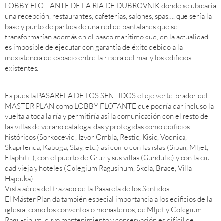
LOBBY FLO-TANTE DE LA RIA DE DUBROVNIK donde se ubicaría
una recepción, restaurantes, cafeterías, salones, spas…. que sería la
base y punto de partida de una red de pantalanes que se
transformarían además en el paseo marítimo que, en la actualidad
es imposible de ejecutar con garantía de éxito debido a la
inexistencia de espacio entre la ribera del mar y los edificios
existentes.
Es pues la PASARELA DE LOS SENTIDOS el eje verte-brador del
MASTER PLAN como LOBBY FLOTANTE que podría dar incluso la
vuelta a toda la ría y permitiría así la comunicación con el resto de
las villas de verano cataloga-das y protegidas como edificios
históricos (Sorkocevic , Izvor Ombla, Restic, Kisic, Vodnica,
Skaprlenda, Kaboga, Stay, etc.) así como con las islas (Sipan, Mljet,
Elaphiti..), con el puerto de Gruz y sus villas (Gundulic) y con la ciu-
dad vieja y hoteles (Colegium Ragusinum, Skola, Brace, Villa
Hajduka).
Vista aérea del trazado de la Pasarela de los Sentidos
El Máster Plan da también especial importancia a los edificios de la
iglesia, como los conventos o monasterios, de Mljet y Colegium
Ragu-sinum, cuyo mantenimiento y conservación es difícil de