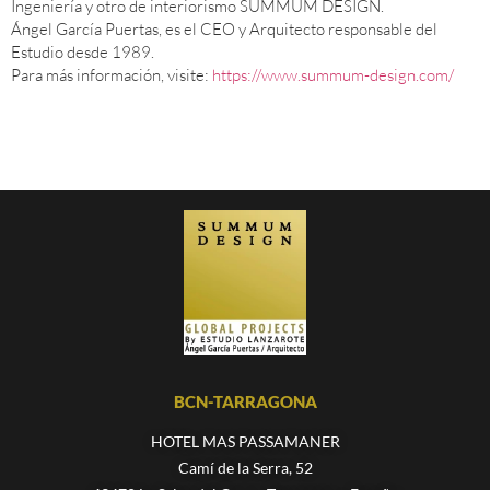
Ingeniería y otro de interiorismo SUMMUM DESIGN.
Ángel García Puertas, es el CEO y Arquitecto responsable del
Estudio desde 1989.
Para más información, visite:
https://www.summum-design.com/
BCN-TARRAGONA
HOTEL MAS PASSAMANER
Camí de la Serra, 52