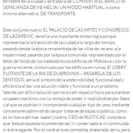
terrestre de la ciudad y se trataría de CONVERTIR EL BARCO (A
SEMEJANZA DE VE-NECIA) UN MODO HABITUAL, o como
mínimo alternativo, DE TRANSPORTE.
Este conjunto nuevo, EL PALACIO DE LAS ARTES Y CONGRESOS
DE LAZAREVIC, tendría una importante simbo-logía porque
representaría la transición de la ciudad a lo largo del tiempo,
pasando desde la época renacentista de las villas de verano, a la
modernidad, pasando por la época comunista, representado por el
telón de fondo de los mastodónticos edificios de Mokosica y por la
guerra reciente, simbolizado por los edificios en ruinas. El LOBBY
FLOTANTE DE LA RIA DE DUBROVNIK – PASARELA DE LOS
SENTIDOS, sería el símbolo de la soste-nibilidad, funcionalidad y
eficiencia al dar una solución viable y funcional a un problema
latente con difícil solución por no existir espacio físico para plantear
un paseo marítimo, con la ventaja de poder ir realizándose por fases
y al que se podrían ir incorporando cualquier tipo de usos, mediante
concesiones administrativas por tratarse de espacio público, como
es la ribera del mar. Isabel Llorens, CEO de RUSTICAE, considera
que “esta propuesta no pretende ser ni conservadora, ni continuista,
ni extravagante. Por el contrario es comedida, elaborada, seria, pero